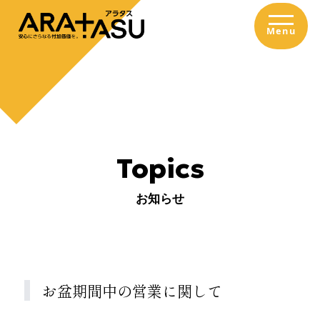
内容をスキップ
Menu
T
o
p
i
c
s
お知らせ
お盆期間中の営業に関して