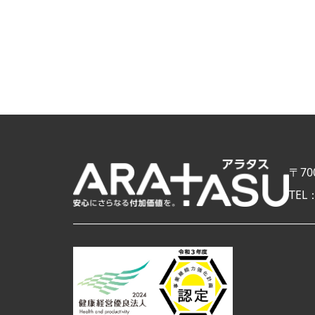
〒70
TEL