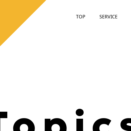
TOP
SERVICE
T
o
p
i
c