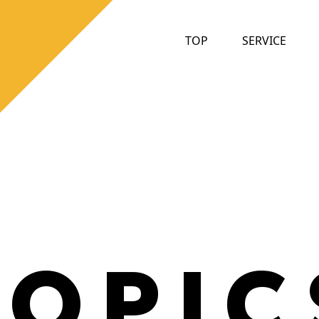
TOP
SERVICE
T
O
P
I
C