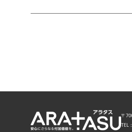
〒70
TEL